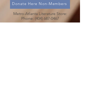
Donate Here Non-Members
Metro-Atlanta Literature Store:
Phone:
(404) 687-0467
Chaos in Your Life?
Is Someone’s Drinking Troubling you?
Call
(478) 254-3414
to talk to an
Al-Anon Member
Metro-Atlanta Al-Anon/Alateen
Family Groups Information
Service (MAIS)
50 Harmony Grove Rd.,
(
)
Lilburn, GA 30047
MAP
MAIS Entrance around the back of the
church.
MAIS OFFICE HOURS
PLEASE NOTICE CHANGE IN HOURS
SATURDAYS 10:00 AM to 3:00 PM
Please send your check