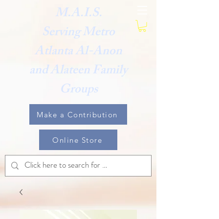
M.A.I.S.
Serving Metro
Atlanta Al-Anon
and Alateen Family
Groups
Make a Contribution
Online Store