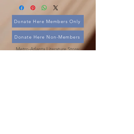
Donate Here Members Only
Donate Here Non-Members
Metro-Atlanta Literature Store:
Phone:
(404) 687-0467
Chaos in Your Life?
Is Someone’s Drinking Troubling you?
Call
(478) 254-3414
to talk to an
Al-Anon Member
Metro-Atlanta Al-Anon/Alateen
Family Groups Information
Service (MAIS)
50 Harmony Grove Rd.,
(
)
Lilburn, GA 30047
MAP
MAIS Entrance around the back of the