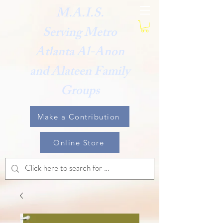
M.A.I.S.
Serving Metro
Atlanta Al-Anon
and Alateen Family
Groups
Make a Contribution
Online Store